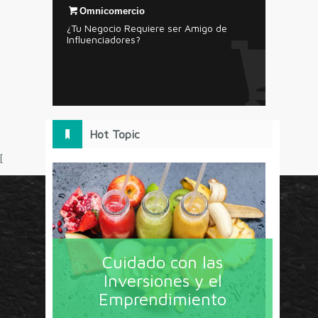
Omnicomercio
¿Tu Negocio Requiere ser Amigo de
Influenciadores?
Hot Topic
[
Circulo Marketing concentra lo último en estrategias,
herramientas y tendencias con un enfoque en México
Cuidado con las
y América Latina. La revista contiene lo imprescindible
Inversiones y el
en tecnología, nuevas herramientas, liderazgo, redes
Emprendimiento
sociales y nuevas ideas en marketing. Los contenidos
están escritos por líderes de negocios y dirigidos hacia