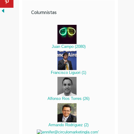
Columnistas
Juan Campo
(
2080
)
Francisco Liguori
(
1
)
Alfonso Rios Torres
(
26
)
Armando Rodríguez
(
2
)