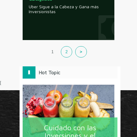
Uber Sigue a la Cabeza y Gana más
Inversionistas
1
2
>
Hot Topic
[
Circulo Marketing concentra lo último en estrategias,
herramientas y tendencias con un enfoque en México
Cuidado con las
y América Latina. La revista contiene lo imprescindible
Inversiones y el
en tecnología, nuevas herramientas, liderazgo, redes