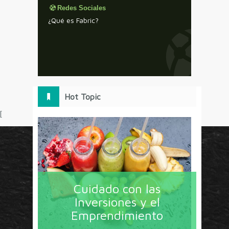
Redes Sociales
¿Qué es Fabric?
Hot Topic
[
Circulo Marketing concentra lo último en estrategias,
herramientas y tendencias con un enfoque en México
Cuidado con las
y América Latina. La revista contiene lo imprescindible
Inversiones y el
en tecnología, nuevas herramientas, liderazgo, redes
Emprendimiento
sociales y nuevas ideas en marketing. Los contenidos
están escritos por líderes de negocios y dirigidos hacia