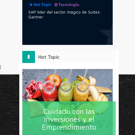
Hot Topic
Tecnología
SAP líder del sector mágico de Suites:
Gartner
Hot Topic
[
Circulo Marketing concentra lo último en estrategias,
herramientas y tendencias con un enfoque en México
Cuidado con las
y América Latina. La revista contiene lo imprescindible
Inversiones y el
en tecnología, nuevas herramientas, liderazgo, redes
Emprendimiento
sociales y nuevas ideas en marketing. Los contenidos
están escritos por líderes de negocios y dirigidos hacia