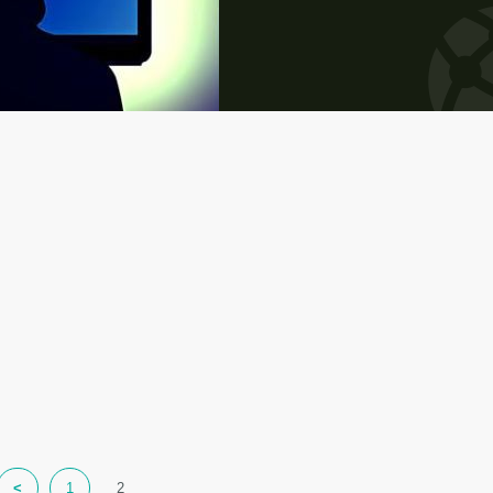
<
1
2