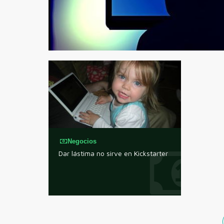
Negocios
Dar lástima no sirve en Kickstarter