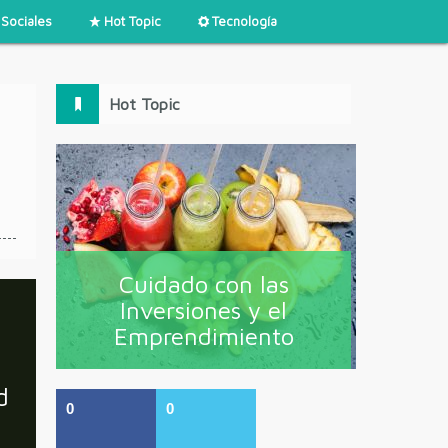
Sociales
Hot Topic
Tecnología
Hot Topic
Cuidado con las
Inversiones y el
Emprendimiento
d
0
0