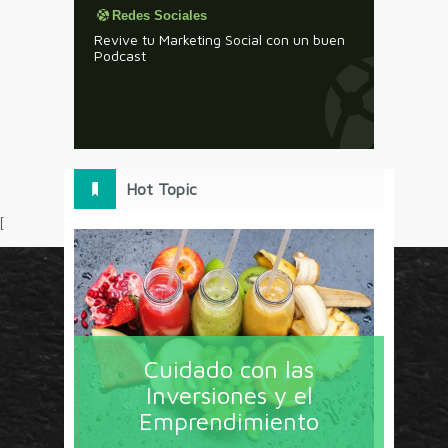
Redes Sociales
Revive tu Marketing Social con un buen
Podcast
Hot Topic
[
Circulo Marketing concentra lo último en estrategias,
herramientas y tendencias con un enfoque en México
Cuidado con las
y América Latina. La revista contiene lo imprescindible
Inversiones y el
en tecnología, nuevas herramientas, liderazgo, redes
Emprendimiento
sociales y nuevas ideas en marketing. Los contenidos
están escritos por líderes de negocios y dirigidos hacia