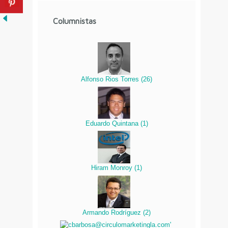
Columnistas
Alfonso Rios Torres
(
26
)
Eduardo Quintana
(
1
)
Hiram Monroy
(
1
)
Armando Rodríguez
(
2
)