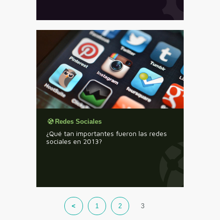
Redes Sociales
¿Qué tan importantes fueron las redes
sociales en 2013?
<
1
2
3