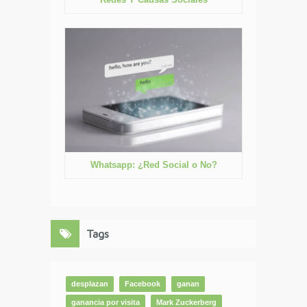
Whatsapp: ¿Red Social o No?
Tags
desplazan
Facebook
ganan
ganancia por visita
Mark Zuckerberg