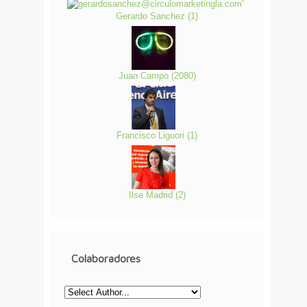
Gerardo Sanchez
(
1
)
Juan Campo
(
2080
)
Francisco Liguori
(
1
)
Ilse Madrid
(
2
)
Colaboradores