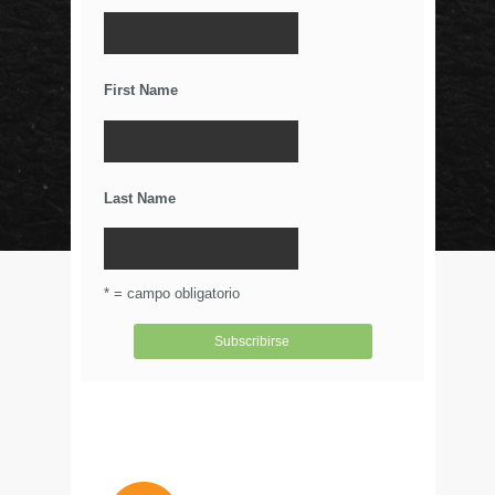
controversial?
El Poder De Los Rumores
Relaciones Duraderas Con Tus Clientes
First Name
Los Wearables y el IoT
La Importancia De Una Buena Landing Page
Últimos Tweets
Last Name
© Circulo Marketing 2016. Todos los derechos
reservados.
.
* = campo obligatorio
Aviso de Privacidad