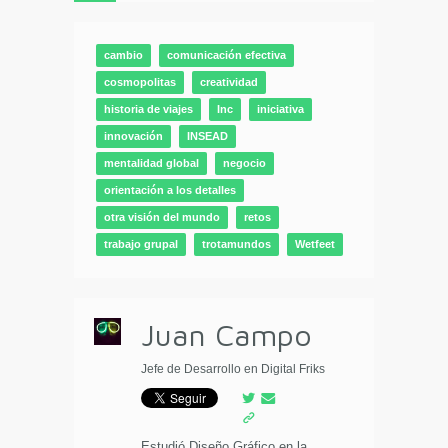
cambio
comunicación efectiva
cosmopolitas
creatividad
historia de viajes
Inc
iniciativa
innovación
INSEAD
mentalidad global
negocio
orientación a los detalles
otra visión del mundo
retos
trabajo grupal
trotamundos
Wetfeet
Juan Campo
Jefe de Desarrollo en Digital Friks
Estudió Diseño Gráfico en la