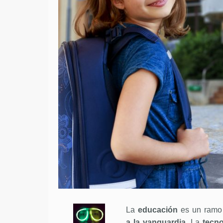
La
educación
es un ramo 
a la vanguardia
. La
tecno