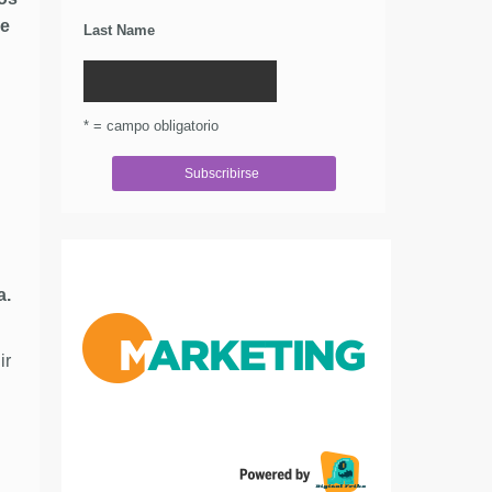
de
Last Name
* = campo obligatorio
a.
ir