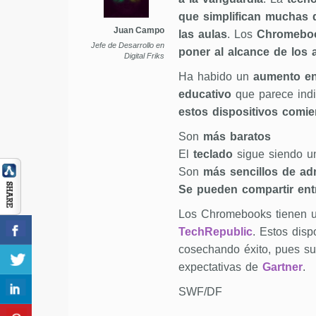
que simplifican muchas d
Juan Campo
las aulas
. Los
Chromebo
Jefe de Desarrollo en
poner al alcance de los 
Digital Friks
Ha habido un
aumento en 
educativo
que parece indi
estos dispositivos comi
Son
más baratos
El
teclado
sigue siendo un
Son
más sencillos de adm
Se pueden compartir entr
Los Chromebooks tienen
TechRepublic
. Estos disp
cosechando éxito, pues s
expectativas de
Gartner
.
SWF/DF