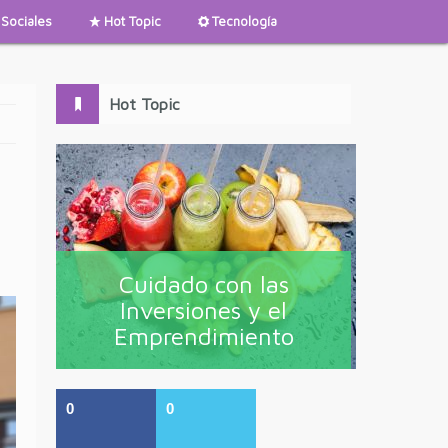
Sociales
Hot Topic
Tecnología
Hot Topic
Cuidado con las
Inversiones y el
Emprendimiento
0
0