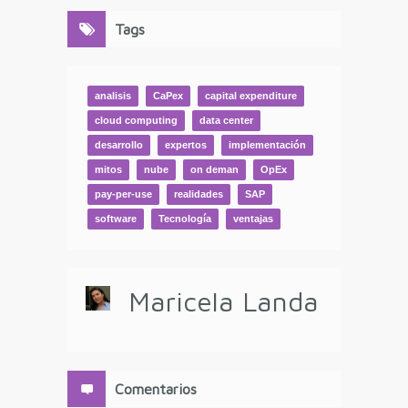
Tags
analisis
CaPex
capital expenditure
cloud computing
data center
desarrollo
expertos
implementación
mitos
nube
on deman
OpEx
pay-per-use
realidades
SAP
software
Tecnología
ventajas
Maricela Landa
Comentarios