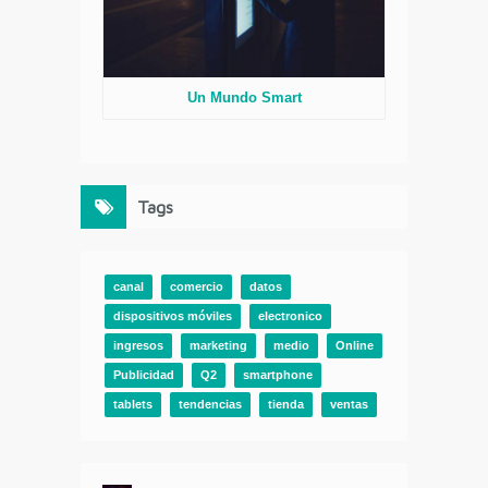
Un Mundo Smart
Tags
canal
comercio
datos
dispositivos móviles
electronico
ingresos
marketing
medio
Online
Publicidad
Q2
smartphone
tablets
tendencias
tienda
ventas