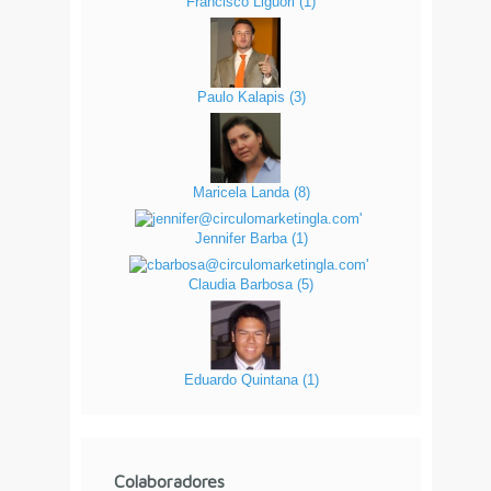
Francisco Liguori
(
1
)
Paulo Kalapis
(
3
)
Maricela Landa
(
8
)
Jennifer Barba
(
1
)
Claudia Barbosa
(
5
)
Eduardo Quintana
(
1
)
Colaboradores