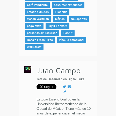
Café Pendiente
costumer experience
Estados Unidos
Filadelfia
Mason Wartman
México
Neusportas
pago extra
Pay it Forward
personas sin recursos
Post-it
Rosa's Fresh Pizza
vínculo emocional
Wall Street
Juan Campo
Jefe de Desarrollo en Digital Friks
Estudió Diseño Gráfico en la
Universidad Iberoamericana de la
Ciudad de México. Tiene más de 10
años de experiencia en el medio