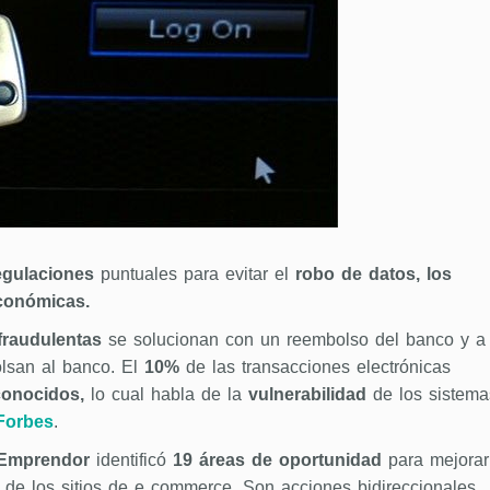
egulaciones
puntuales para evitar el
robo de datos, los
económicas.
fraudulentas
se solucionan con un reembolso del banco y a
olsan al banco. El
10%
de las transacciones electrónicas
conocidos,
lo cual habla de la
vulnerabilidad
de los sistema
Forbes
.
l Emprendor
identificó
19 áreas de oportunidad
para mejorar
de los sitios de e commerce. Son acciones bidireccionales