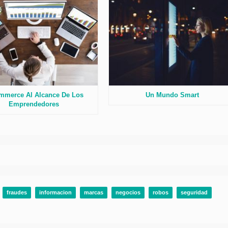
mmerce Al Alcance De Los
Un Mundo Smart
Emprendedores
fraudes
informacion
marcas
negocios
robos
seguridad