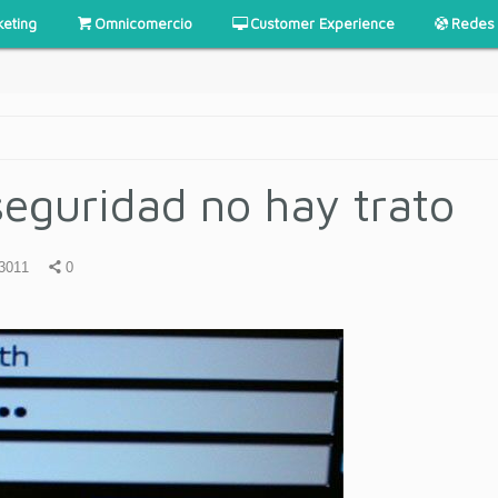
keting
Omnicomercio
Customer Experience
Redes 
eguridad no hay trato
3011
0