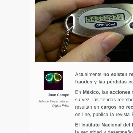
Actualmente
no existen r
fraudes y las pérdidas 
En
México,
las
acciones 
Juan Campo
su vez, las tiendas reemb
Jefe de Desarrollo en
Digital Friks
resultan en
cargos no re
on line, publica la revista
El Instituto Nacional de
la seguridad y desempeño 