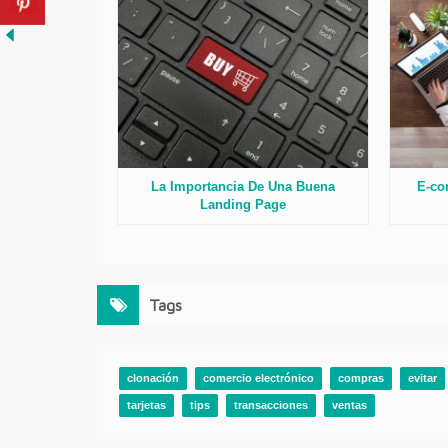
La Importancia De Una Buena
E-co
Landing Page
Tags
clonación
comercio electrónico
compras
evitar
tarjetas
tips
transacciones
ventas