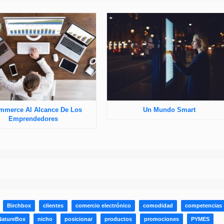
mmerce Al Alcance De Los
Un Mundo Smart
Emprendedores
Birchbox
clientes
comercio electrónico
comodidad
competencias
NatureBox
nicho
posicionar
productos
promociones
PYMES