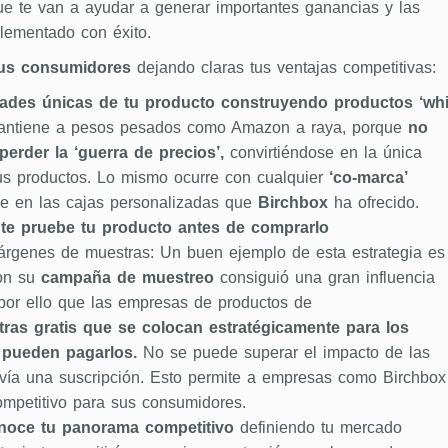
e te van a ayudar a generar importantes ganancias y las
lementado con éxito.
tus consumidores
dejando claras tus ventajas competitivas:
dades únicas de tu producto c
onstruyendo productos ‘whi
antiene a pesos pesados como Amazon a raya, porque
no
perder la
‘guerra de precios’,
convirtiéndose en la única
sus productos. Lo mismo ocurre con cualquier
‘co-marca’
ce en las cajas personalizadas que
Birchbox
ha ofrecido.
nte pruebe tu producto antes de comprarlo
árgenes de muestras: Un buen ejemplo de esta estrategia es
on su
campaña de muestreo
consiguió una gran influencia
por ello que las empresas de productos de
ras gratis que se colocan estratégicamente para los
pueden pagarlos.
No se puede superar el impacto de las
vía una suscripción. Esto permite a empresas como Birchbox
mpetitivo para sus consumidores.
noce tu panorama
competitivo
definiendo tu mercado