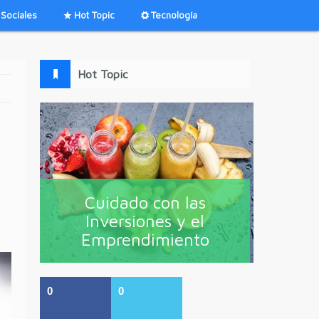
Sociales
Hot Topic
Tecnología
Hot Topic
Cuidado con las
Inversiones y el
Emprendimiento
0
0