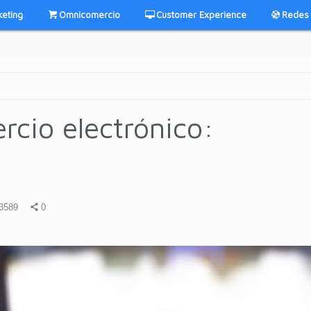
keting
Omnicomercio
Customer Experience
Redes 
rcio electrónico:
3589
0