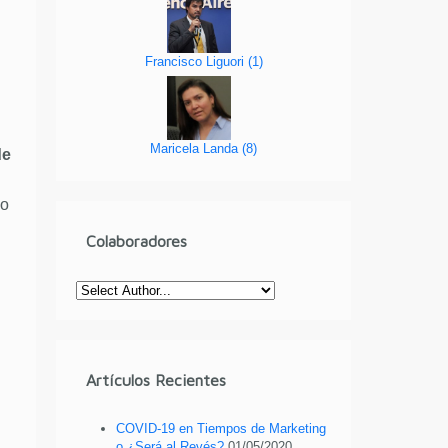
Francisco Liguori
(
1
)
Maricela Landa
(
8
)
de
do
Colaboradores
Artículos Recientes
COVID-19 en Tiempos de Marketing
o ¿Será al Revés?
01/05/2020