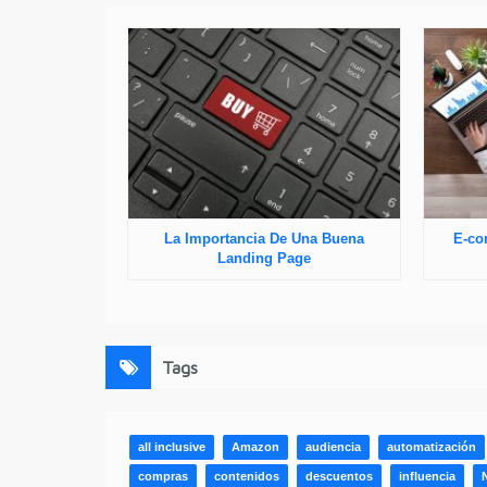
La Importancia De Una Buena
E-co
Landing Page
Tags
all inclusive
Amazon
audiencia
automatización
compras
contenidos
descuentos
influencia