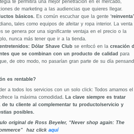
ategia te permitirá una mejor penetración en el mercado,
iones de marketing a las audiencias que quieres llegar.
ductos básicos.
Es común escuchar que la gente
‘reinventa’
diano
,
tales como equipos de afeitar y ropa interior. La venta
s se genera por una significante ventaja en el precio o la
lo, nunca más tener que ir a la tienda.
entretenidos: Dólar Shave Club
se enfocó en la
creación 
ntes
que se combinan con un producto de calidad
para
s que, de otro modo, no pasarían gran parte de su día pensan
ón es rentable?
er a todos los servicios con un solo click: Todos amamos el
ofrece la máxima comodidad
. La clave siempre es tratar
 de tu cliente al complementar tu producto/servicio y
stias posibles.
tículo original de Ross Beyeler, “Never shop again: The
ecommerce” haz click
aquí