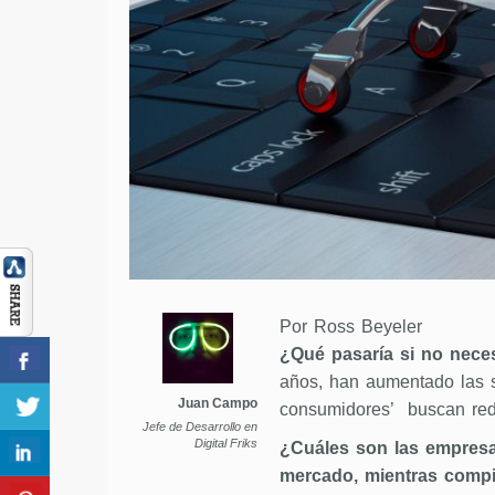
Por Ross Beyeler
¿Qué pasaría si no nece
años, han aumentado las s
Juan Campo
consumidores’ buscan redef
Jefe de Desarrollo en
Digital Friks
¿Cuáles son las empresa
mercado, mientras comp