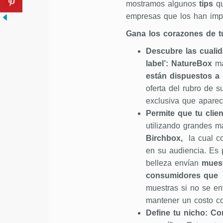
mostramos algunos
tips
qu
empresas que los han imp
Gana los corazones de 
Descubre las cuali
label’:
NatureBox
m
están dispuestos a 
oferta del rubro de 
exclusiva que apare
Permite que tu clie
utilizando grandes m
Birchbox,
la cual c
en su audiencia. Es 
belleza envían
muest
consumidores que 
muestras si no se en
mantener un costo co
Define tu nicho:
Co