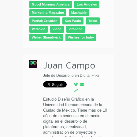
Good Morning America
Los Angeles
Marketing Magazine
Mashable
Patrick Creadon
Sao Paulo
Tokio
Varsovia
video
viralidad
Weber Shandwick
Wishes for baby
Juan Campo
Jefe de Desarrollo en Digital Friks
Estudió Diseño Gráfico en la
Universidad Iberoamericana de la
Ciudad de México. Tiene más de 10
años de experiencia en el medio
digital en el desarrollo de
plataformas, creatividad,
administración de proyectos y