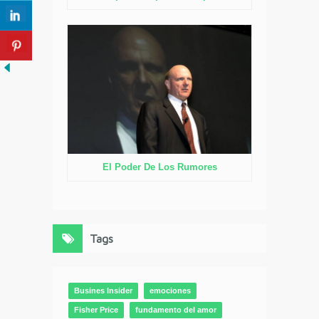
El Poder De Los Rumores
Tags
Busines Insider
emociones
Fisher Price
fundamento del amor