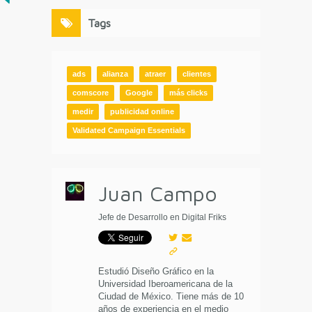
Tags
ads
alianza
atraer
clientes
comscore
Google
más clicks
medir
publicidad online
Validated Campaign Essentials
Juan Campo
Jefe de Desarrollo en Digital Friks
Estudió Diseño Gráfico en la
Universidad Iberoamericana de la
Ciudad de México. Tiene más de 10
años de experiencia en el medio