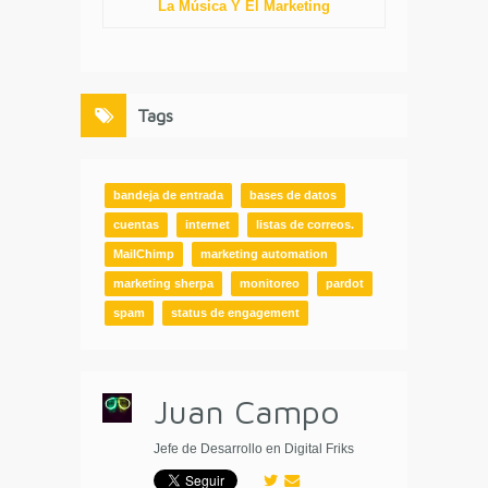
La Música Y El Marketing
Tags
bandeja de entrada
bases de datos
cuentas
internet
listas de correos.
MailChimp
marketing automation
marketing sherpa
monitoreo
pardot
spam
status de engagement
Juan Campo
Jefe de Desarrollo en Digital Friks