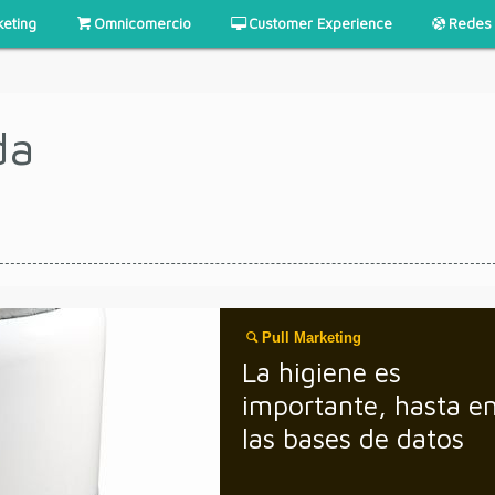
keting
Omnicomercio
Customer Experience
Redes 
da
Pull Marketing
La higiene es
importante, hasta e
las bases de datos