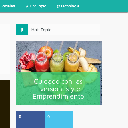
Sociales
Hot Topic
Tecnología
Hot Topic
Cuidado con las
Inversiones y el
Emprendimiento
n
0
0