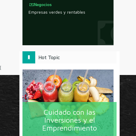
Negocios
Empresas verdes y rentables
Hot Topic
[
Circulo Marketing concentra lo último en estrategias,
herramientas y tendencias con un enfoque en México
Cuidado con las
y América Latina. La revista contiene lo imprescindible
Inversiones y el
en tecnología, nuevas herramientas, liderazgo, redes
Emprendimiento
sociales y nuevas ideas en marketing. Los contenidos
están escritos por líderes de negocios y dirigidos hacia