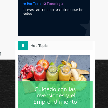
Hot Topic
Tecnología
Es más Fácil Predecir un Eclipse que las
Nubes
Hot Topic
[
Circulo Marketing concentra lo último en estrategias,
herramientas y tendencias con un enfoque en México
Cuidado con las
y América Latina. La revista contiene lo imprescindible
Inversiones y el
en tecnología, nuevas herramientas, liderazgo, redes
Emprendimiento
sociales y nuevas ideas en marketing. Los contenidos
están escritos por líderes de negocios y dirigidos hacia