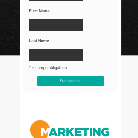
Relaciones Duraderas Con Tus Clientes
First Name
Los Wearables y el IoT
La Importancia De Una Buena Landing Page
Últimos Tweets
Last Name
© Circulo Marketing 2016. Todos los derechos
reservados.
.
* = campo obligatorio
Aviso de Privacidad