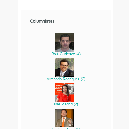
Columnistas
Raúl Gutierrez
(
4
)
Armando Rodríguez
(
2
)
Ilse Madrid
(
2
)