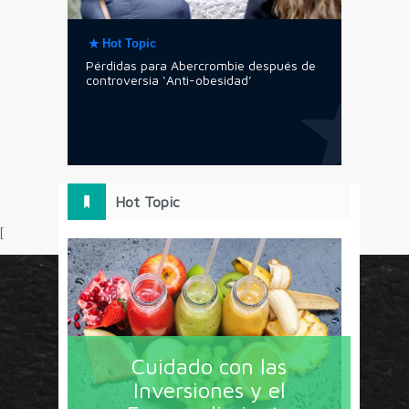
Hot Topic
Pérdidas para Abercrombie después de
controversia ‘Anti-obesidad’
Hot Topic
[
Circulo Marketing concentra lo último en estrategias,
herramientas y tendencias con un enfoque en México
Cuidado con las
y América Latina. La revista contiene lo imprescindible
Inversiones y el
en tecnología, nuevas herramientas, liderazgo, redes