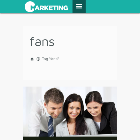
fans
Tag "fans"