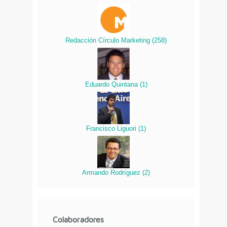
Redacción Círculo Marketing
(
258
)
Eduardo Quintana
(
1
)
Francisco Liguori
(
1
)
Armando Rodríguez
(
2
)
Colaboradores