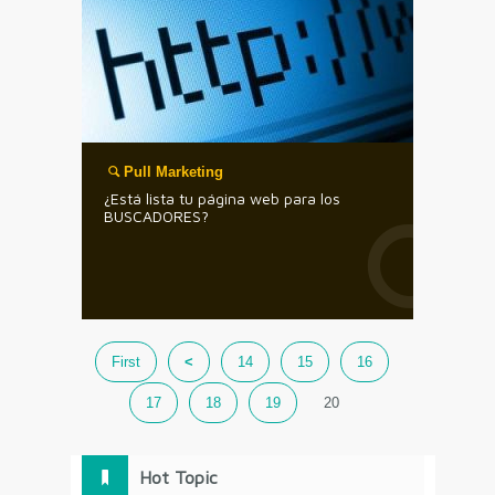
Pull Marketing
¿Está lista tu página web para los
BUSCADORES?
First
<
14
15
16
17
18
19
20
Hot Topic