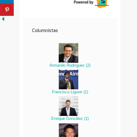
Columnistas
Armando Rodríguez
(
2
)
Francisco Liguori
(
1
)
Enrique González
(
1
)