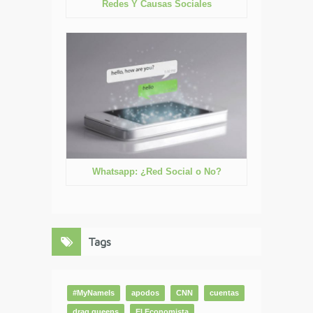
Redes Y Causas Sociales
Whatsapp: ¿Red Social o No?
Tags
#MyNameIs
apodos
CNN
cuentas
drag queens
El Economista