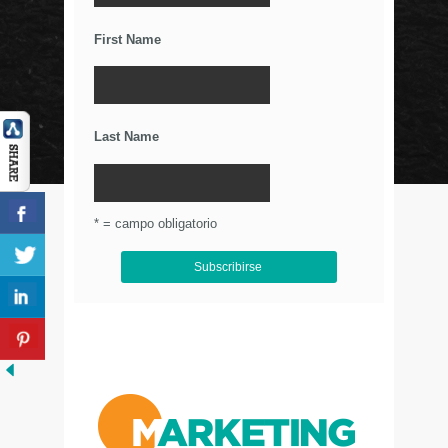
Relaciones Duraderas Con Tus Clientes
First Name
Los Wearables y el IoT
La Importancia De Una Buena Landing Page
Últimos Tweets
Last Name
© Circulo Marketing 2016. Todos los derechos
reservados.
.
* = campo obligatorio
Aviso de Privacidad