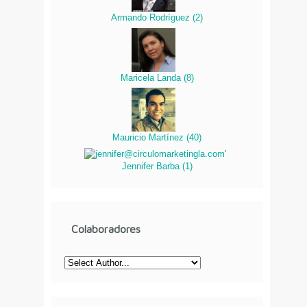
Armando Rodríguez
(
2
)
Maricela Landa
(
8
)
Mauricio Martínez
(
40
)
Jennifer Barba
(
1
)
Colaboradores