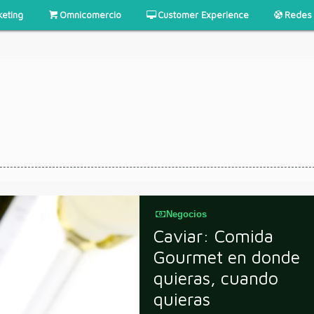
keting
Omnicomercio
Customer Experience
Redes 
Negocios
Caviar: Comida
Gourmet en donde
quieras, cuando
quieras