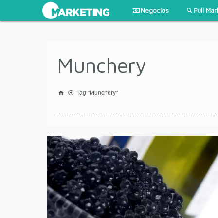
Negocios
Pull Mar
Munchery
Tag "Munchery"