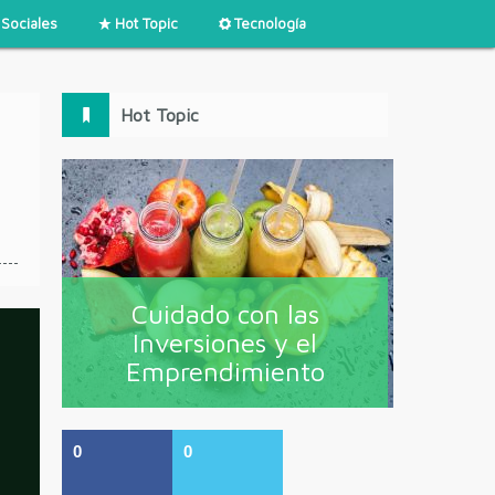
Sociales
Hot Topic
Tecnología
Hot Topic
Cuidado con las
Inversiones y el
Emprendimiento
0
0