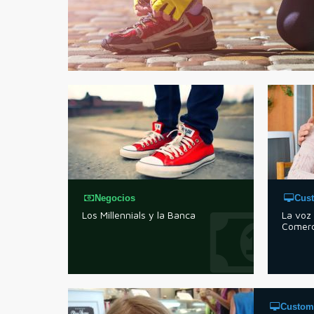
Negocios
Cus
Los Millennials y la Banca
La voz
Comerc
Custom