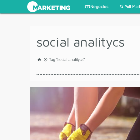
Negocios
Pull Mar
social analitycs
Tag "social analitycs"