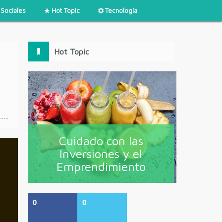
Sociales
Hot Topic
Tecnología
Hot Topic
Cuidado con las
Inversiones y el
Emprendimiento
0
0