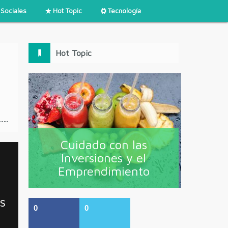
Sociales
Hot Topic
Tecnología
Hot Topic
Cuidado con las
Inversiones y el
Emprendimiento
s
0
0