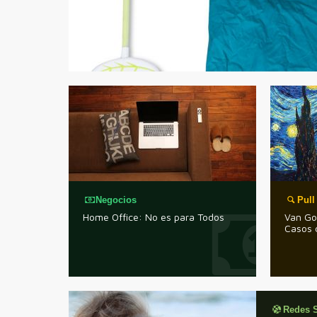
Negocios
Pull
Home Office: No es para Todos
Van Go
Casos d
Redes S