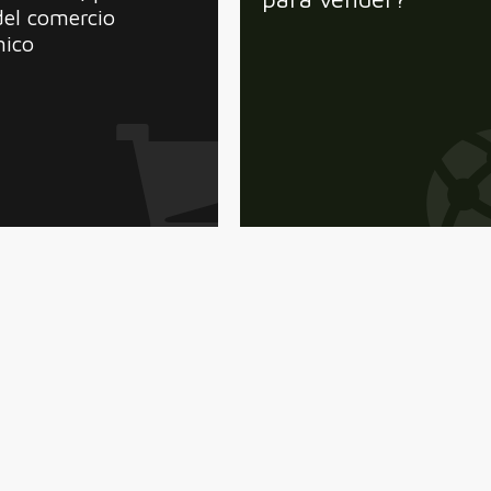
del comercio
nico