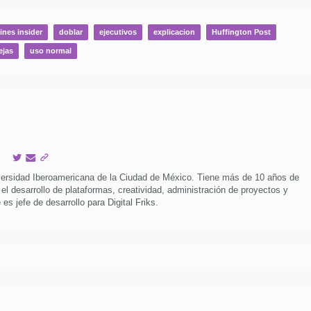
ines insider
doblar
ejecutivos
explicacion
Huffington Post
ejas
uso normal
versidad Iberoamericana de la Ciudad de México. Tiene más de 10 años de
 el desarrollo de plataformas, creatividad, administración de proyectos y
es jefe de desarrollo para Digital Friks.