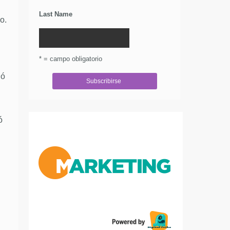
Last Name
o.
* = campo obligatorio
ió
.
ó