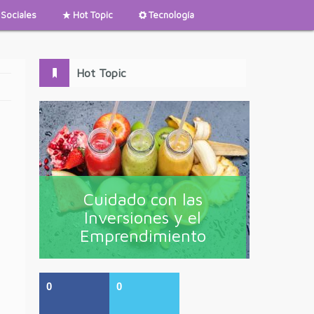
Sociales
Hot Topic
Tecnología
Hot Topic
Cuidado con las
Inversiones y el
Emprendimiento
0
0