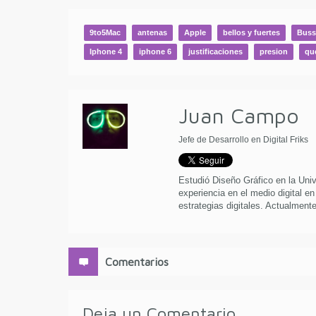
9to5Mac
antenas
Apple
bellos y fuertes
Buss
Iphone 4
iphone 6
justificaciones
presion
qu
Juan Campo
Jefe de Desarrollo en Digital Friks
Estudió Diseño Gráfico en la Uni
experiencia en el medio digital en
estrategias digitales. Actualmente 
Comentarios
Deja un Comentario