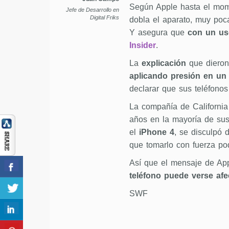
Según Apple hasta el mom
Jefe de Desarrollo en
Digital Friks
dobla el aparato, muy poca
Y asegura que
con un us
Insider
.
La
explicación
que dieron
aplicando presión en un 
declarar que sus teléfono
La compañía de California
años en la mayoría de su
el
iPhone 4
, se disculpó 
que tomarlo con fuerza pod
Así que el mensaje de App
teléfono puede verse afe
SWF