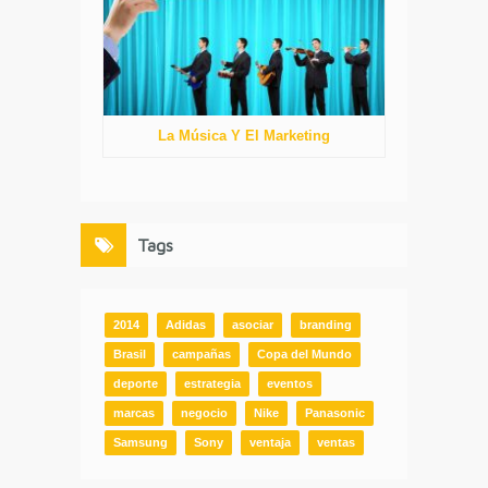
La Música Y El Marketing
Tags
2014
Adidas
asociar
branding
Brasil
campañas
Copa del Mundo
deporte
estrategia
eventos
marcas
negocio
Nike
Panasonic
Samsung
Sony
ventaja
ventas