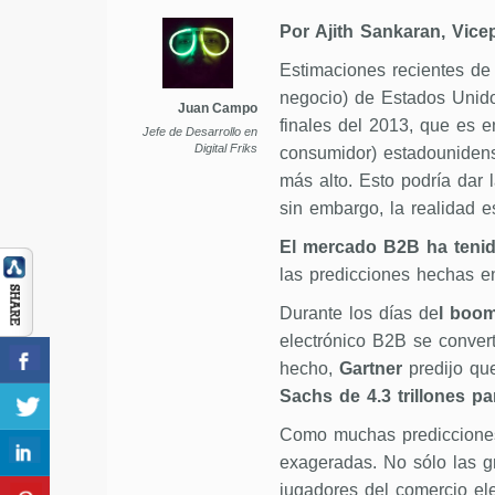
Por Ajith Sankaran, Vice
Estimaciones recientes d
negocio) de Estados Uni
Juan Campo
finales del 2013, que es e
Jefe de Desarrollo en
Digital Friks
consumidor) estadouniden
más alto. Esto podría dar
sin embargo, la realidad es
El mercado B2B ha tenido
las predicciones hechas e
Durante los días de
l boom
electrónico B2B se convert
hecho,
Gartner
predijo qu
Sachs de 4.3 trillones pa
Como muchas predicciones 
exageradas. No sólo las g
jugadores del comercio ele