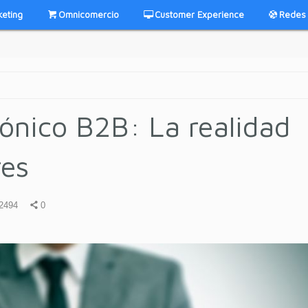
keting
Omnicomercio
Customer Experience
Redes 
rónico B2B: La realidad
res
2494
0