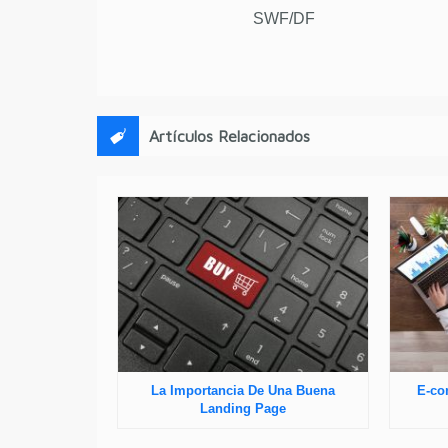
SWF/DF
Artículos Relacionados
La Importancia De Una Buena
E-co
Landing Page