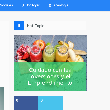
Sociales
Hot Topic
Tecnología
Hot Topic
Cuidado con las
Inversiones y el
Emprendimiento
0
0