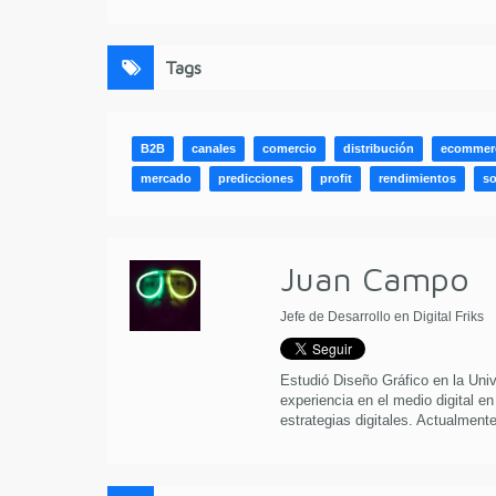
Tags
B2B
canales
comercio
distribución
ecommer
mercado
predicciones
profit
rendimientos
so
Juan Campo
Jefe de Desarrollo en Digital Friks
Estudió Diseño Gráfico en la Uni
experiencia en el medio digital en
estrategias digitales. Actualmente 