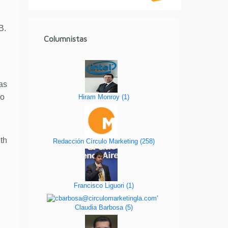
B.
Columnistas
as
io
Hiram Monroy
(
1
)
ith
Redacción Círculo Marketing
(
258
)
Francisco Liguori
(
1
)
Claudia Barbosa
(
5
)