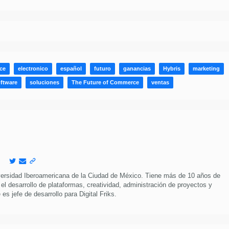
ce
electronico
español
futuro
ganancias
Hybris
marketing
ftware
soluciones
The Future of Commerce
ventas
versidad Iberoamericana de la Ciudad de México. Tiene más de 10 años de
 el desarrollo de plataformas, creatividad, administración de proyectos y
es jefe de desarrollo para Digital Friks.