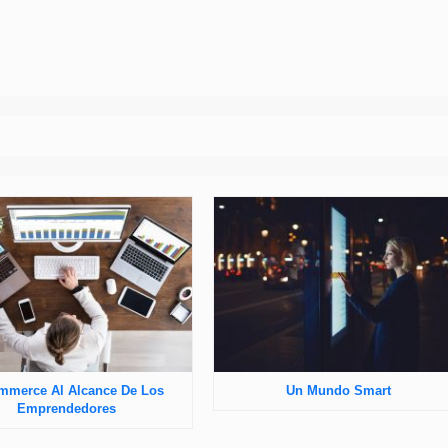
mmerce Al Alcance De Los
Un Mundo Smart
Emprendedores