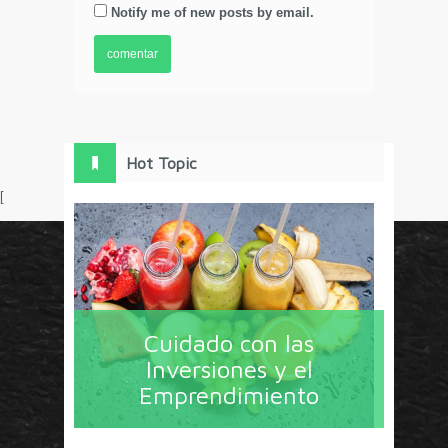
Notify me of new posts by email.
Hot Topic
[
Circulo Marketing concentra lo último en estrategias,
herramientas y tendencias con un enfoque en México
Cuidado con las
y América Latina. La revista contiene lo imprescindible
Inversiones y el
en tecnología, nuevas herramientas, liderazgo, redes
Emprendimiento
sociales y nuevas ideas en marketing. Los contenidos
están escritos por líderes de negocios y dirigidos hacia
todos los directores de marcas y especialistas en
marketing que buscan información de calidad. Estos