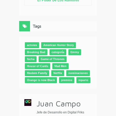
El Poder De Los Rumores
Tags
actores
American Horror Story
Breaking Bad
categoría
Emmy
fecha
Game of Thrones
House of Cards
Mad Men
Modern Family
Netflix
nominaciones
Orange is new Black
premios
reparto
Juan Campo
Jefe de Desarrollo en Digital Friks