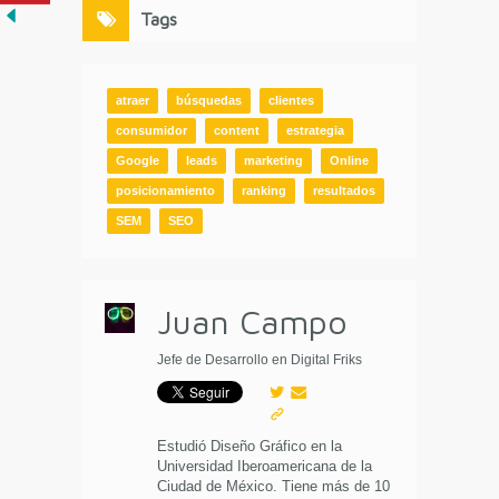
Tags
atraer
búsquedas
clientes
consumidor
content
estrategia
Google
leads
marketing
Online
posicionamiento
ranking
resultados
SEM
SEO
Juan Campo
Jefe de Desarrollo en Digital Friks
Estudió Diseño Gráfico en la
Universidad Iberoamericana de la
Ciudad de México. Tiene más de 10