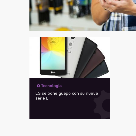
Tecnología
LG se pone guapo con su nueva
serie L