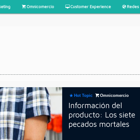
keting
Omnicomercio
Customer Experience
Redes 
Hot Topic
Omnicomercio
Información del
producto: Los siete
pecados mortales