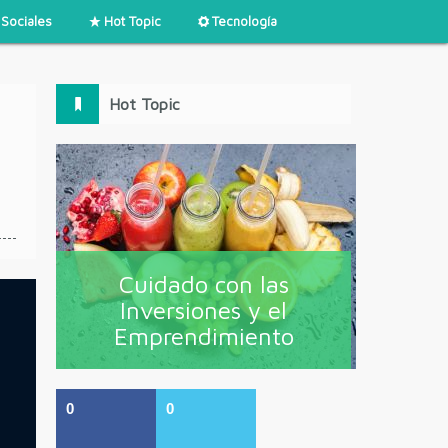
Sociales
Hot Topic
Tecnología
Hot Topic
Cuidado con las
Inversiones y el
Emprendimiento
0
0