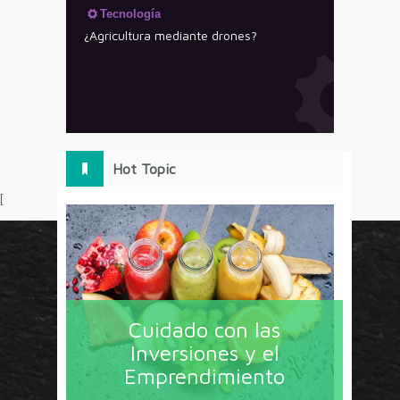
Tecnología
¿Agricultura mediante drones?
Hot Topic
[
Circulo Marketing concentra lo último en estrategias,
herramientas y tendencias con un enfoque en México
Cuidado con las
y América Latina. La revista contiene lo imprescindible
Inversiones y el
en tecnología, nuevas herramientas, liderazgo, redes
Emprendimiento
sociales y nuevas ideas en marketing. Los contenidos
están escritos por líderes de negocios y dirigidos hacia