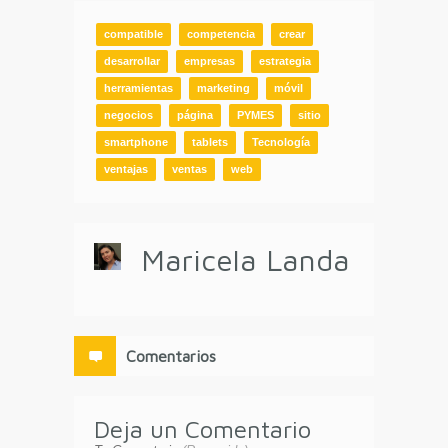
compatible
competencia
crear
desarrollar
empresas
estrategia
herramientas
marketing
móvil
negocios
página
PYMES
sitio
smartphone
tablets
Tecnología
ventajas
ventas
web
Maricela Landa
Comentarios
Deja un Comentario