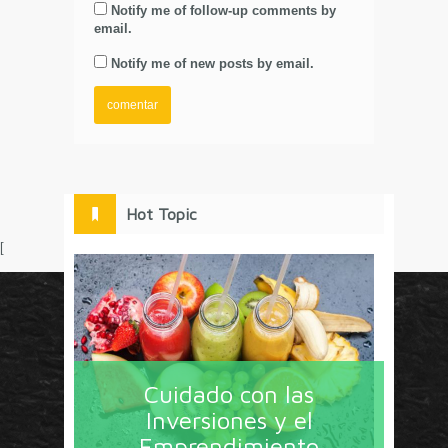
Notify me of follow-up comments by
email.
Notify me of new posts by email.
Hot Topic
[
Circulo Marketing concentra lo último en estrategias,
herramientas y tendencias con un enfoque en México
Cuidado con las
y América Latina. La revista contiene lo imprescindible
Inversiones y el
en tecnología, nuevas herramientas, liderazgo, redes
Emprendimiento
sociales y nuevas ideas en marketing. Los contenidos