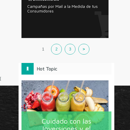
Campañas por Mail a la Medida de tus
Consumidores
1
2
3
>
Hot Topic
[
Circulo Marketing concentra lo último en estrategias,
herramientas y tendencias con un enfoque en México
Cuidado con las
y América Latina. La revista contiene lo imprescindible
Inversiones y el
en tecnología, nuevas herramientas, liderazgo, redes