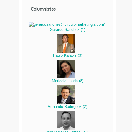
Columnistas
Gerardo Sanchez
(
1
)
Paulo Kalapis
(
3
)
Maricela Landa
(
8
)
Armando Rodríguez
(
2
)