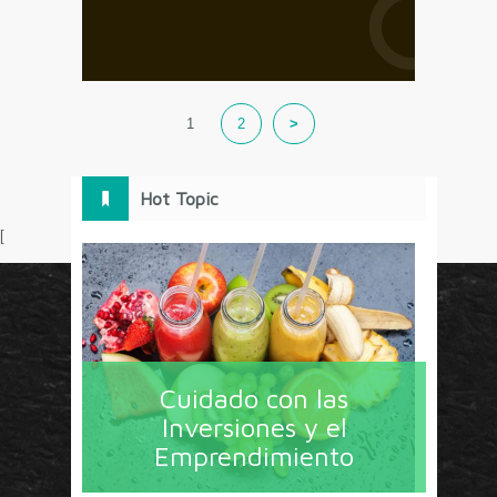
1
2
>
Hot Topic
[
Circulo Marketing concentra lo último en estrategias,
herramientas y tendencias con un enfoque en México
Cuidado con las
y América Latina. La revista contiene lo imprescindible
Inversiones y el
en tecnología, nuevas herramientas, liderazgo, redes
Emprendimiento
sociales y nuevas ideas en marketing. Los contenidos
están escritos por líderes de negocios y dirigidos hacia
todos los directores de marcas y especialistas en