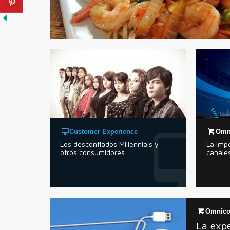
Customer Experience
Omn
Los desconfiados Millennials y
La impo
otros consumidores
canales
Omnico
La expe