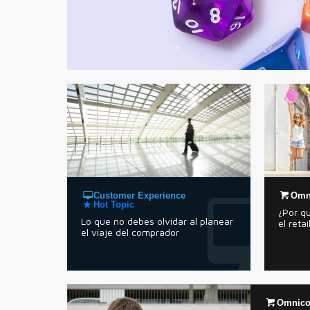
Customer Experience
Omn
Hot Topic
¿Por qu
Lo que no debes olvidar al planear
el reta
el viaje del comprador
Omnico