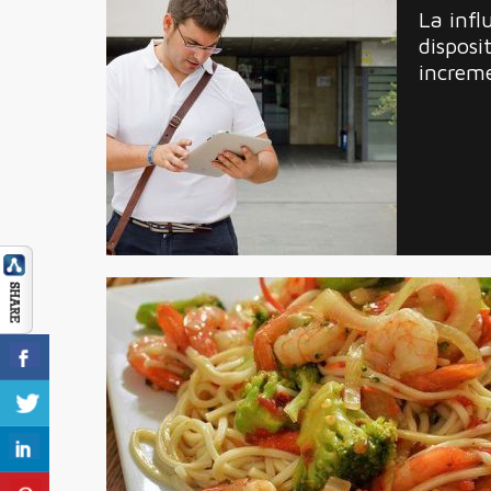
La infl
disposi
increm