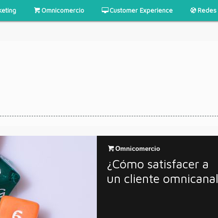
keting
Omnicomercio
Customer Experience
Redes 
Omnicomercio
¿Cómo satisfacer a
un cliente omnicana