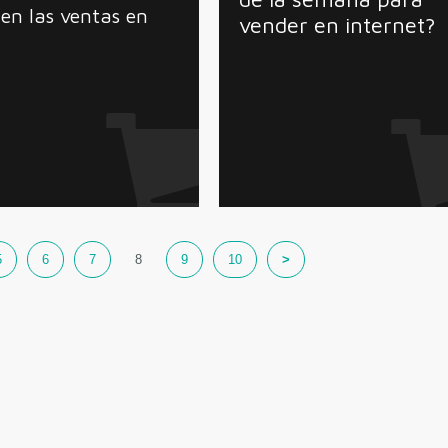
 en las ventas en
vender en internet?
5
6
7
8
9
10
>