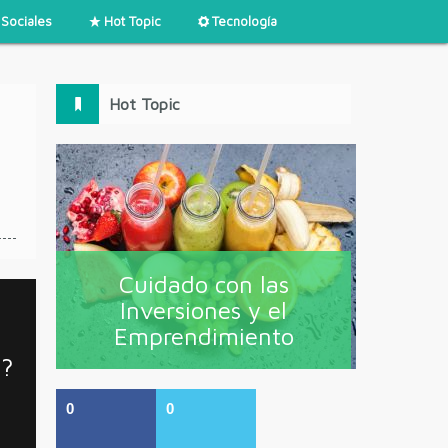
Sociales
Hot Topic
Tecnología
Hot Topic
Cuidado con las
Inversiones y el
Emprendimiento
l?
0
0