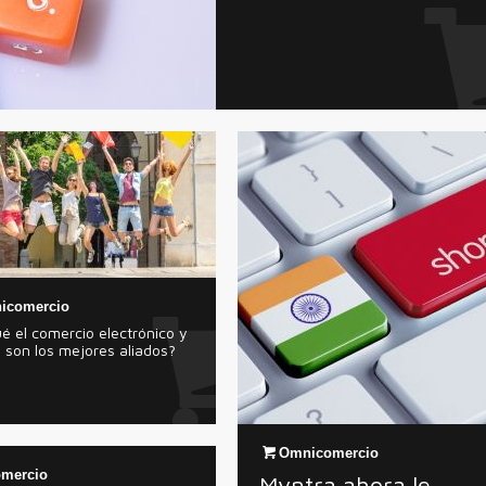
icomercio
é el comercio electrónico y
il son los mejores aliados?
Omnicomercio
mercio
Myntra ahora le