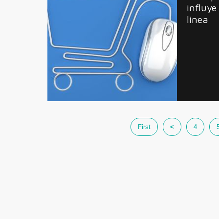
influye
línea
First
<
4