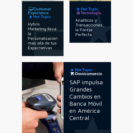
Customer
Hot Topic
Experience
Tecnología
Hot Topic
Analíticos y
Hybris
Transacciones,
Marketing lleva
la Pareja
la
Perfecta
Personalización
más allá de tus
Expectativas
Hot Topic
Omnicomercio
SAP impulsa
Grandes
Cambios en
Banca Móvil
en América
Central