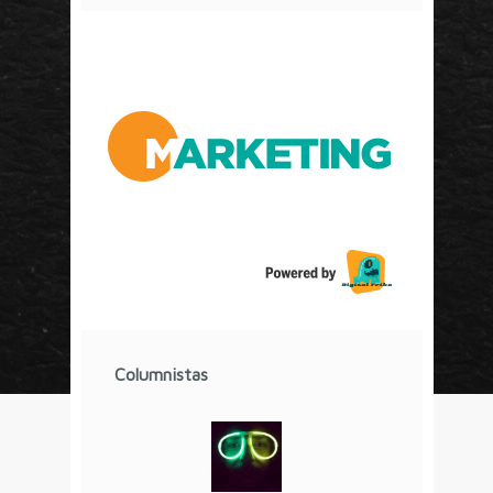
COVID-19 en Tiempos de Marketing o ¿Será al
Revés?
Cine, audiencias y premios en la era de Netflix
La competencia por el tiempo libre
¿Por qué el anuncio de Gillette resultó
controversial?
El Poder De Los Rumores
Relaciones Duraderas Con Tus Clientes
Los Wearables y el IoT
La Importancia De Una Buena Landing Page
Últimos Tweets
Columnistas
© Circulo Marketing 2016. Todos los derechos
reservados.
.
Aviso de Privacidad