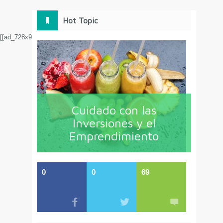
Hot Topic
[[ad_728x90]
Cuidado con las
Inversiones y el
Emprendimiento
0
0
69