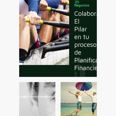
Negocios
Colaboración:
El
Pilar
en tu
proceso
de
Planificación
Financiera