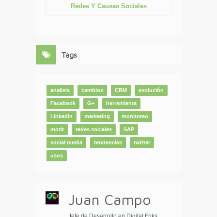
Redes Y Causas Sociales
Tags
analisis
cambios
CRM
evolución
Facebook
G+
herramienta
Linkedin
marketing
monitoreo
morir
redes sociales
SAP
social media
tendencias
twitter
usos
Juan Campo
Jefe de Desarrollo en Digital Friks