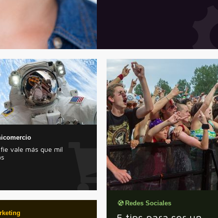
icomercio
fie vale más que mil
as
Redes Sociales
rketing
5 tips para ser un