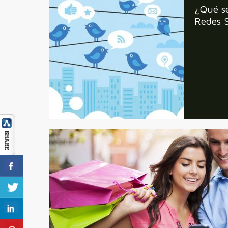
¿Qué s
Redes S