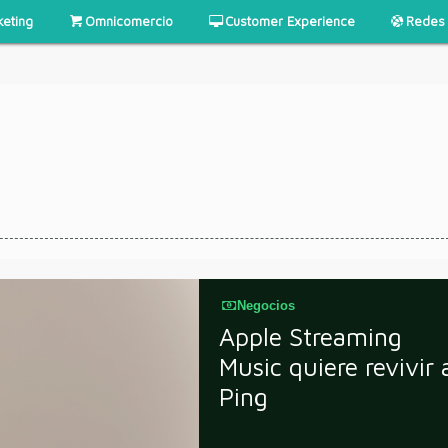
keting
Omnicomercio
Customer Experience
Redes 
Negocios
Apple Streaming
Music quiere revivir 
Ping