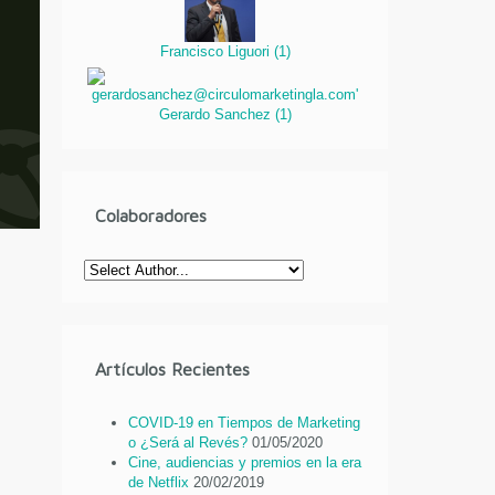
Francisco Liguori
(
1
)
Gerardo Sanchez
(
1
)
Colaboradores
Artículos Recientes
COVID-19 en Tiempos de Marketing
o ¿Será al Revés?
01/05/2020
Cine, audiencias y premios en la era
de Netflix
20/02/2019