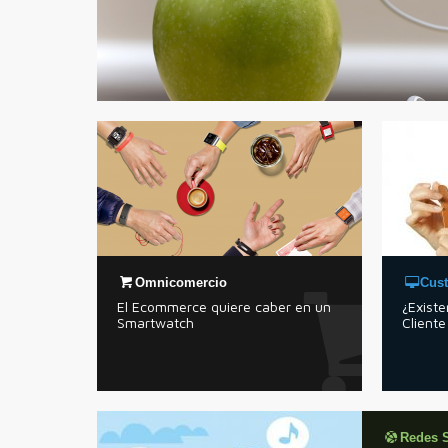
Omnicomercio
Cus
El Ecommerce quiere caber en un
¿Existe
Smartwatch
Cliente
Redes S