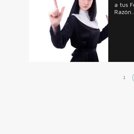
a tus F
Razón
1