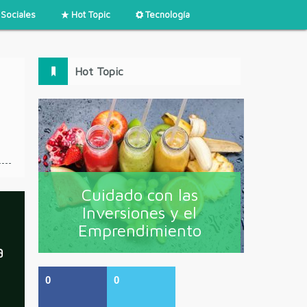
Sociales
Hot Topic
Tecnología
Hot Topic
Cuidado con las
Inversiones y el
Emprendimiento
a
0
0