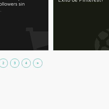
ollowers sin
…
2
3
4
>