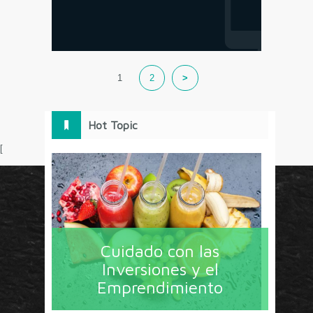
1
2
>
Hot Topic
[
Circulo Marketing concentra lo último en estrategias,
herramientas y tendencias con un enfoque en México
Cuidado con las
y América Latina. La revista contiene lo imprescindible
Inversiones y el
en tecnología, nuevas herramientas, liderazgo, redes
Emprendimiento
sociales y nuevas ideas en marketing. Los contenidos
están escritos por líderes de negocios y dirigidos hacia
todos los directores de marcas y especialistas en