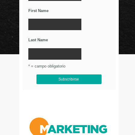
Relaciones Duraderas Con Tus Clientes
First Name
Los Wearables y el IoT
La Importancia De Una Buena Landing Page
Últimos Tweets
Last Name
© Circulo Marketing 2016. Todos los derechos
reservados.
.
* = campo obligatorio
Aviso de Privacidad